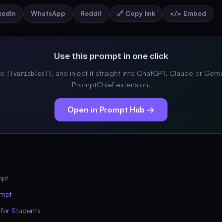
nkedIn
WhatsApp
Reddit
🔗 Copy link
</> Embed
Use this prompt in one click
the
, and inject it straight into ChatGPT, Claude or Gemi
[[variables]]
PromptChief extension.
Open in Prompt Hub →
mpt
ompt
 for Students