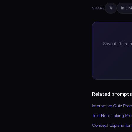
SHARE
𝕏
in Li
Save it, fill in 
Related prompts
Interactive Quiz Pro
Text Note-Taking Pr
Concept Explanation