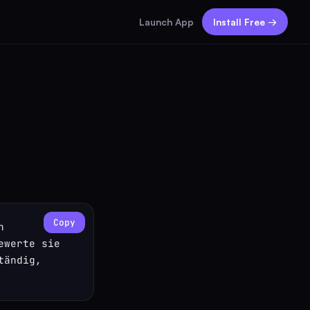
Launch App
Install Free →
Copy
 
werte sie 
ändig, 