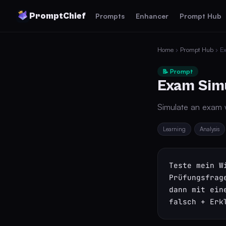
PromptChief
Prompts
Enhancer
Prompt Hub
Home
›
Prompt Hub
› Ex
📝 Prompt
Exam Simu
Simulate an exam 
Learning
Analysis
Teste mein W
Prüfungsfrag
dann mit ein
falsch + Erk