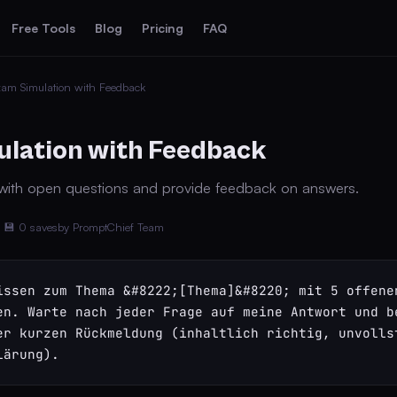
Free Tools
Blog
Pricing
FAQ
am Simulation with Feedback
lation with Feedback
with open questions and provide feedback on answers.
💾 0 saves
by PromptChief Team
issen zum Thema &#8222;[Thema]&#8220; mit 5 offenen
en. Warte nach jeder Frage auf meine Antwort und be
er kurzen Rückmeldung (inhaltlich richtig, unvollst
lärung).